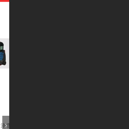
清雪设备
路政环卫车
无人驾驶洗地机