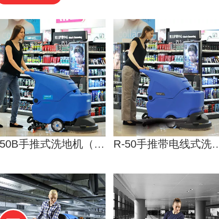
R-50B手推式洗地机（销量王）
R-50手推带电线